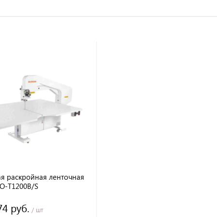
я раскройная ленточная
O-T1200B/S
74 руб.
/ шт