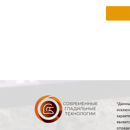
*Данны
исключ
характе
являет
опреде