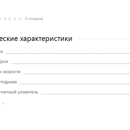
0 отзывов
еские характеристики
ва
кроя
а скорости
подушка
гнитный уловитель