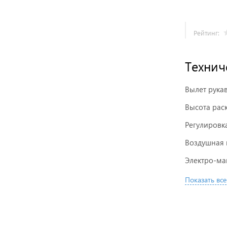
Рейтинг:
Технич
Вылет рука
Высота рас
Регулировк
Воздушная 
Электро-ма
Показать все