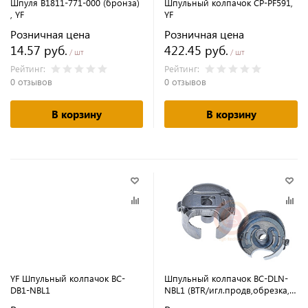
Шпуля B1811-771-000 (бронза)
Шпульный колпачок CP-PF591,
, YF
YF
Розничная цена
Розничная цена
14.57 руб.
422.45 руб.
/ шт
/ шт
Рейтинг:
Рейтинг:
0 отзывов
0 отзывов
В корзину
В корзину
YF Шпульный колпачок BC-
Шпульный колпачок BC-DLN-
DB1-NBL1
NBL1 (BTR/игл.продв,обрезка,с
пружинкой), YF