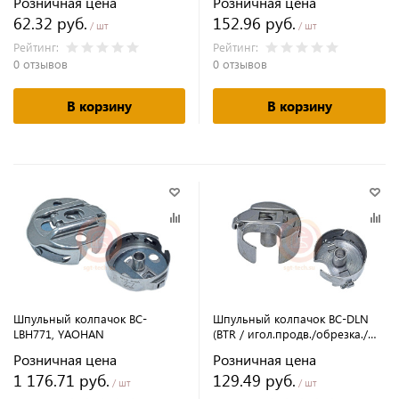
Розничная цена
Розничная цена
62.32 руб.
152.96 руб.
/ шт
/ шт
Рейтинг:
Рейтинг:
0 отзывов
0 отзывов
В корзину
В корзину
Шпульный колпачок BC-
Шпульный колпачок BC-DLN
LBH771, YAOHAN
(BTR / игол.продв./обрезка./
без пружинки), YF
Розничная цена
Розничная цена
1 176.71 руб.
129.49 руб.
/ шт
/ шт