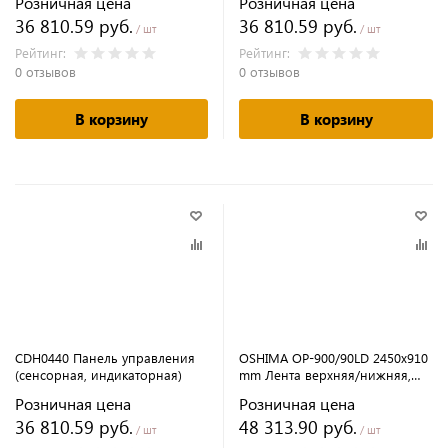
Розничная цена
Розничная цена
36 810.59 руб.
36 810.59 руб.
/ шт
/ шт
Рейтинг:
Рейтинг:
0 отзывов
0 отзывов
В корзину
В корзину
CDH0440 Панель управления
OSHIMA OP-900/90LD 2450х910
(сенсорная, индикаторная)
mm Лента верхняя/нижняя,
толщина 0,4 мм
Розничная цена
Розничная цена
(JP2001/JP2001-1) (original)
36 810.59 руб.
48 313.90 руб.
/ шт
/ шт