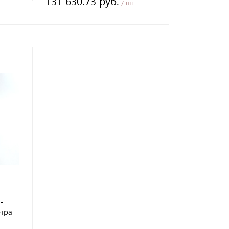
131 630.73 руб.
/ шт
-
етра