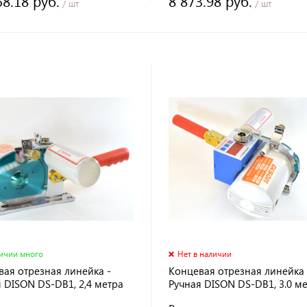
58.18 руб.
8 873.98 руб.
/ шт
/ шт
личии много
Нет в наличии
вая отрезная линейка -
Концевая отрезная линейка 
 DISON DS-DB1, 2,4 метра
Ручная DISON DS-DB1, 3.0 м