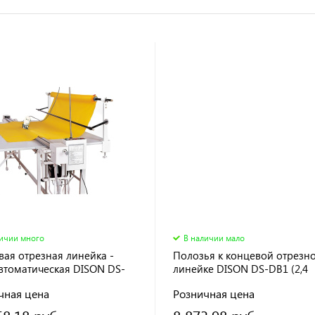
личии много
В наличии мало
вая отрезная линейка -
Полозья к концевой отрезн
втоматическая DISON DS-
линейке DISON DS-DB1 (2,4
4 м
метра)
чная цена
Розничная цена