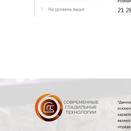
Розни
21 2
На уровень выше
*Данны
исключ
характе
являет
опреде