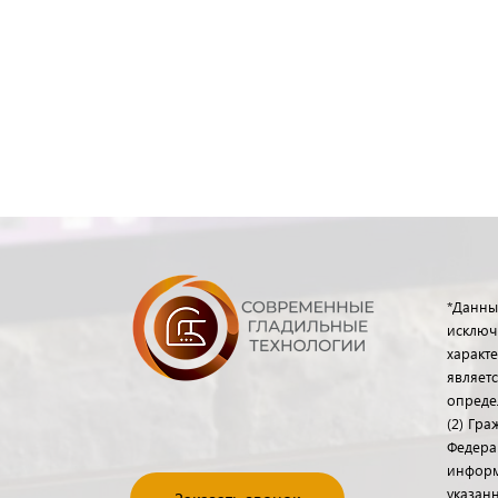
*Данны
исключ
характе
являет
опреде
(2) Гр
Федера
информ
указанн