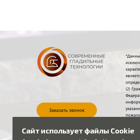
*Данны
исключ
характе
являет
опреде
(2) Гр
Федера
информ
указанн
Заказать звонок
пожалу
отдела
помощь
Сайт использует файлы Cookie
или по