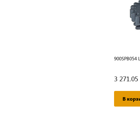
900SPB054 
3 271.05
В корз