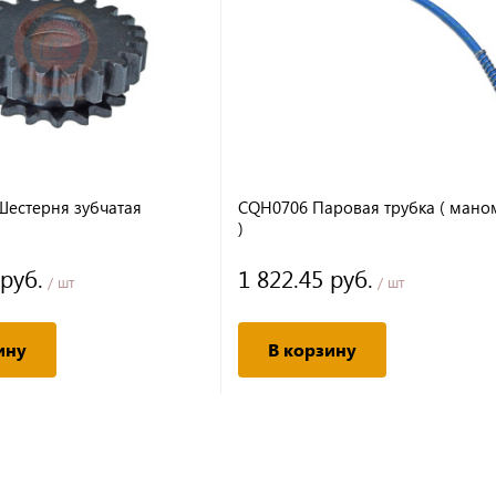
Шестерня зубчатая
CQH0706 Паровая трубка ( мано
)
 руб.
1 822.45 руб.
/ шт
/ шт
ину
В корзину