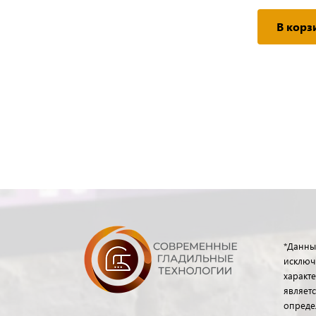
В корз
*Данны
исключ
характе
являет
опреде