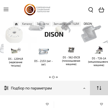
Каталог
Запчасти
Запчасти для ПШМ
DISON
DISON
DS - 562-05CB
DS - Т26-1А
DS - 120HLR
(плоскошовная
DS - 2153 (зиг -
(мешкозашивоч
(нарезание
машина)
заг)
машина)
тесьмы)
Подбор по параметрам