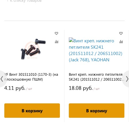
К списку товаров
YF Винт 301S11010 (1170-3) (на
Винт креп. нижнего петлителя
плоскошовную ПШМ)
SK241 (201S11012 / 206S11002)
(Jack 768), YAOHAN
4.11 руб.
18.08 руб.
/ шт
/ шт
В корзину
В корзину