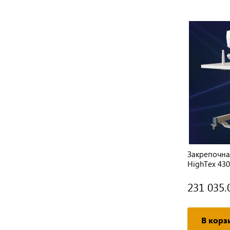
на
Закрепочная швейная машина JOYEE
Закрепочна
т)
JY-K185 (полуавтомат) (комплект)
HighTex 43
91 176.62 руб.
231 035.
Подробнее
В корз