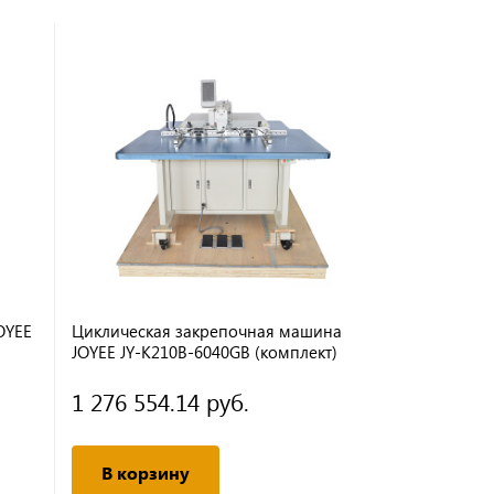
OYEE
Циклическая закрепочная машина
Закрепочна
JOYEE JY-K210B-6040GB (комплект)
JY-K185 (по
1 276 554.14 руб.
91 176.6
В корзину