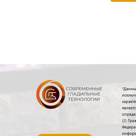
*Данны
исключ
характе
являет
опреде
(2) Гр
Федера
информ