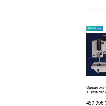
НОВИНКА
Одноигольная швейная машина зиг-
Одноигольн
ого
заг JOYEE JY-Z229S (комплект)
12 (комплек
223 952.58 руб.
450 998.