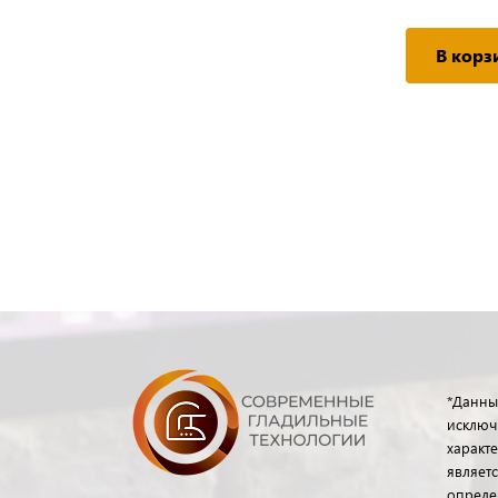
Подробнее
В корз
*Данны
исключ
характе
являет
опреде