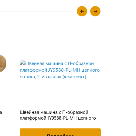
а
Швейная машина с П-образной
Одноигольн
платформой JY9588-PL-MH цепного
заг JOYEE J
стежка, 2-игольная (комплект)
223 952.
Подробнее