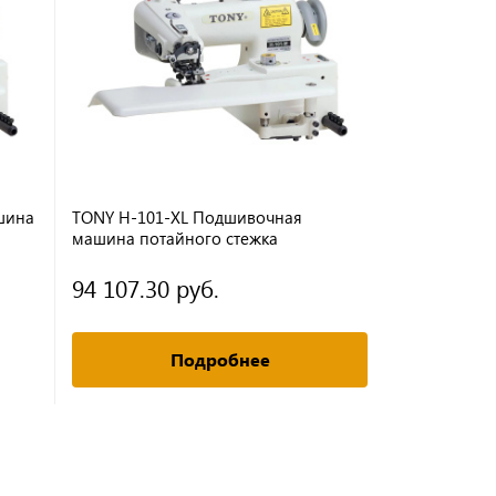
шина
TONY H-101-XL Подшивочная
Устройство 
машина потайного стежка
111
(голова+стол)
94 107.30 руб.
57 380.3
Подробнее