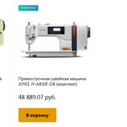
НОВИНКА
а
Прямострочная швейная машина
Прямостро
)
JOYEE JY-A830F-D8 (комплект)
рукавного т
(комплект) 
48 889.07 руб.
79 701.5
В корзину