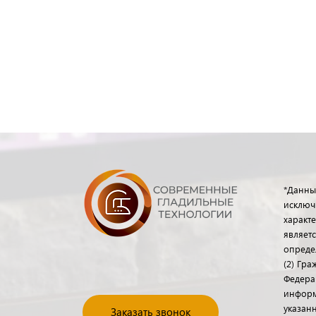
*Данны
исключ
характе
являет
опреде
(2) Гр
Федера
информ
указанн
Заказать звонок