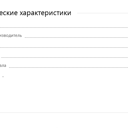
еские характеристики
изводитель
ала