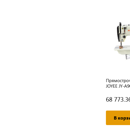
а
Прямострочная швейная машина
Прямостро
рукавного типа JOYEE JY-246V-A-BD
JOYEE JY-A9
(комплект) двигатель в голове
79 701.51 руб.
68 773.3
Подробнее
В корз