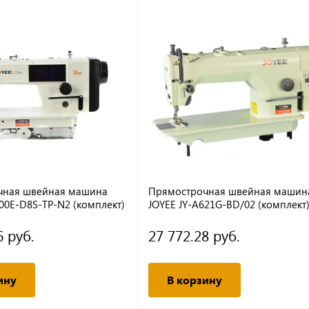
чная швейная машина
Прямострочная швейная машин
00E-D8S-TP-N2 (комплект)
JOYEE JY-A621G-BD/02 (комплект
6 руб.
27 772.28 руб.
ину
В корзину