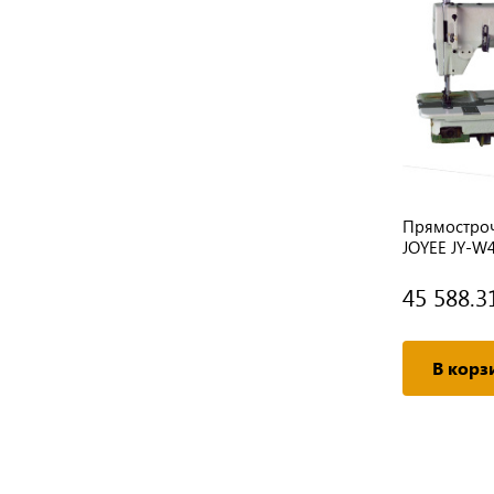
а
Прямострочная швейная машина
Прямостро
ект)
JOYEE JY-A520-2-W-BD (комплект)
JOYEE JY-W
45 588.3
Подробнее
В корз