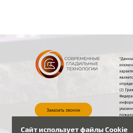
*Данны
исключ
характе
являет
опреде
(2) Гр
Федера
информ
указанн
Заказать звонок
пожалу
отдела
помощь
Сайт использует файлы Cookie