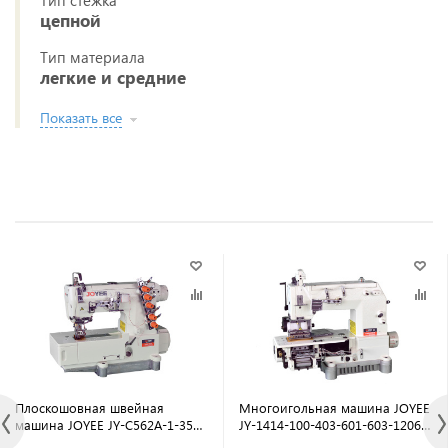
Тип стежка
цепной
Тип материала
легкие и средние
Показать все
Плоскошовная швейная
Многоигольная машина JOYEE
машина JOYEE JY-С562A-1-356-
JY-1414-100-403-601-603-12064
BD/W (комплект)
(комплект)