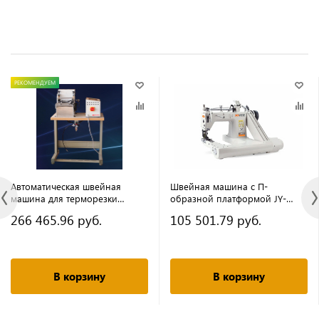
РЕКОМЕНДУЕМ
Автоматическая швейная
Швейная машина с П-
машина для терморезки
образной платформой JY-
HighTex 828 (комплект) с
T927-PLA-BD (4.8 мм)
266 465.96 руб.
105 501.79 руб.
одним лезвием
(комплект)
В корзину
В корзину