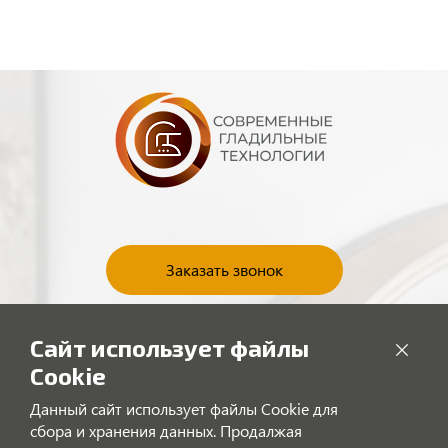
Заказать звонок
Сайт использует файлы
*Данный интернет-ресурс носит исключительно информационный
Cookie
характер и ни при каких условиях не является публичной офертой,
определяемой положениями Статьи 437 (2) Гражданского кодекса
Данный сайт использует файлы Cookie для
Российской Федерации. Для получения подробной информации о
сбора и хранения данных. Продалжая
наличии и стоимости указанных товаров и (или) услуг, пожалуйста,