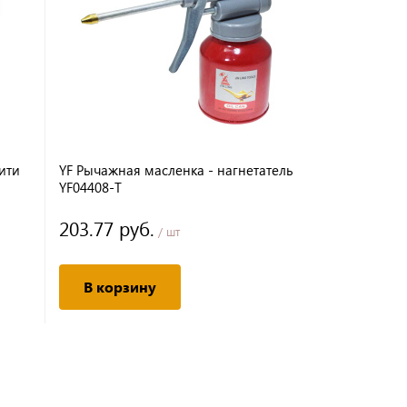
ити
YF Рычажная масленка - нагнетатель
YF Масленк
YF04408-T
нити AP30E 
203.77 руб.
90.38 руб
/ шт
В корзину
В корз