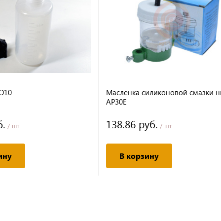
O10
Масленка силиконовой смазки н
AP30E
б.
138.86 руб.
/ шт
/ шт
ину
В корзину