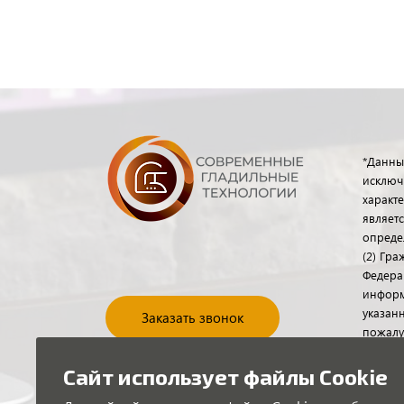
*Данны
исключ
характе
являет
опреде
(2) Гр
Федера
информ
указанн
Заказать звонок
пожалу
отдела
помощь
Сайт использует файлы Cookie
или по