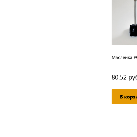
тель
YF Масленка силиконовой смазки
Масленка P
нити AP30E (YF04402-T)
90.38 руб.
80.52 ру
/ шт
В корзину
В корз