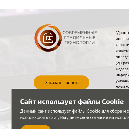
*Данны
исключ
характе
являет
опреде
(2) Гр
Федера
информ
указанн
Заказать звонок
пожалу
отдела
помощь
Сайт использует файлы Cookie
или по
Данный сайт использует файлы Cookie для сбора и
использовать сайт, Вы даете свое согласие на испо
© 201
гладил