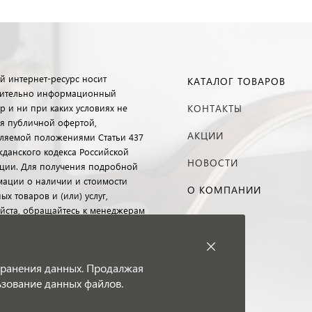
й интернет-ресурс носит
КАТАЛОГ ТОВАРОВ
ительно информационный
р и ни при каких условиях не
КОНТАКТЫ
ся публичной офертой,
АКЦИИ
ляемой положениями Статьи 437
ажданского кодекса Российской
НОВОСТИ
ции. Для получения подробной
ации о наличии и стоимости
О КОМПАНИИ
ых товаров и (или) услуг,
йста, обращайтесь к менеджерам
 клиентского обслуживания с
ю специальной формы связи
 телефону.
 хранения данных. Продалжая
льзование данных файлов.
8-2026 ООО "Современные
ьные технологии"