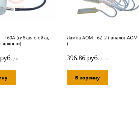
 T60A (гибкая стойка,
Лампа AOM - 6Z-2 ( аналог AOM 
а яркости)
)
 руб.
396.86 руб.
/ шт
/ шт
ину
В корзину