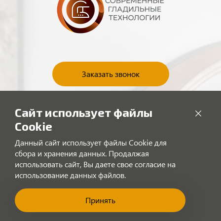
Заказать звонок
Сайт использует файлы
*Данный интернет-ресурс носит исключительно информационный
Cookie
характер и ни при каких условиях не является публичной офертой,
определяемой положениями Статьи 437 (2) Гражданского кодекса
Данный сайт использует файлы Cookie для
Российской Федерации. Для получения подробной информации о
сбора и хранения данных. Продалжая
наличии и стоимости указанных товаров и (или) услуг, пожалуйста,
использовать сайт, Вы даете свое согласие на
обращайтесь к менеджерам отдела клиентского обслуживания с
использование данных файлов.
помощью специальной формы связи или по телефону.
Принять
"Позвоните нам!"