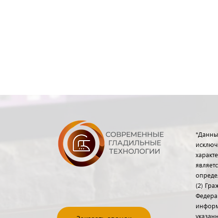
*Данны
исключ
характе
являет
опреде
(2) Гр
Федера
информ
указанн