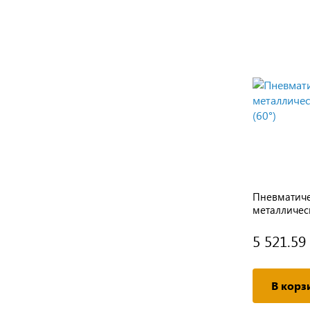
сная
Двигатель для парогенератора
Пневматиче
MALKAN UP-102K
металличес
(60°)
5 521.59
Подробнее
В корз