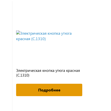
Электрическая кнопка утюга красная
Двигатель 
(С.1310)
MALKAN UP
Подробнее