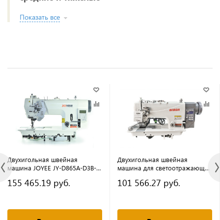
Показать все
Двухигольная швейная
Двухигольная швейная
машина JOYEE JY-D865A-D3B-
машина для светоотражающей
PF-3 (комплект)
ленты DISON DS-8721D-P-RT
155 465.19 руб.
101 566.27 руб.
(комплект) с направляющими