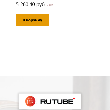
5 260.40 руб.
57 172.1
/ шт
В корзину