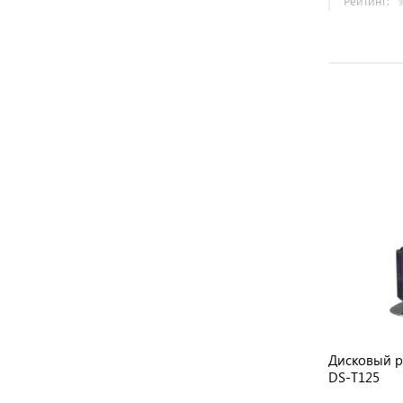
Рейтинг:
ON
Дисковый раскройный нож Hoffman
Дисковый 
HF-125
DS-T125