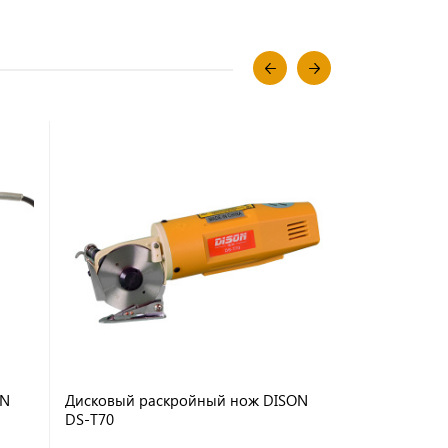
ON
Дисковый раскройный нож DISON
Дисковый р
DS-T70
HF-125