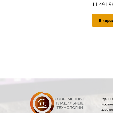
57 172.13 руб.
11 491.9
/ шт
Подробнее
В корз
*Данны
исключ
характе