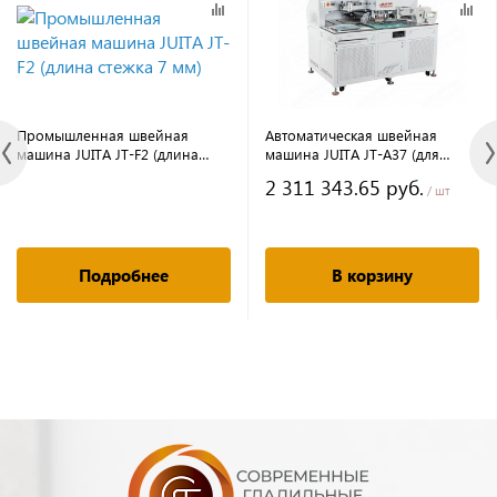
Промышленная швейная
Автоматическая швейная
машина JUITA JT-F2 (длина
машина JUITA JT-A37 (для
стежка 7 мм)
изготовления кармана в
2 311 343.65 руб.
рамку, размер 170*24 мм)
/ шт
Подробнее
В корзину