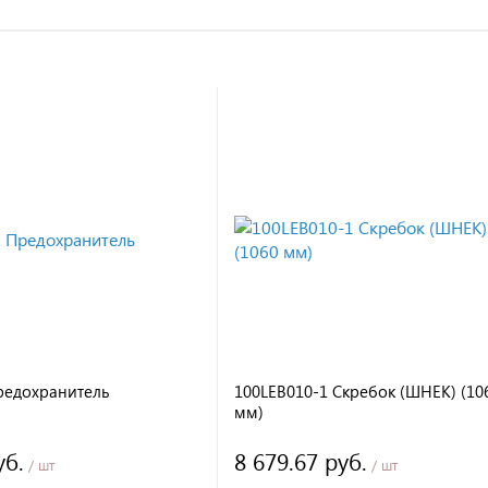
редохранитель
100LEB010-1 Скребок (ШНЕК) (10
мм)
уб.
8 679.67 руб.
/ шт
/ шт