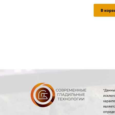
В корз
*Данны
исключ
характе
являет
опреде