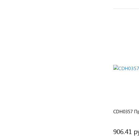
ы
A0463 Прокладка стеклянной трубки
CDH0357 П
906.41 р
Подробнее