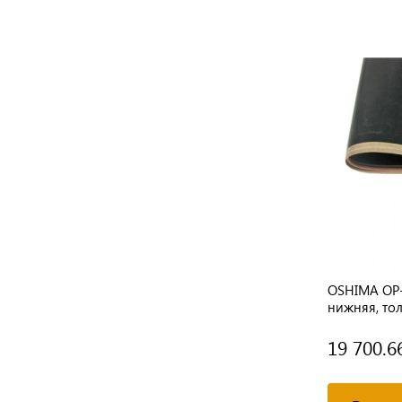
Hashima HP-900 LFS 2450х915 mm
OSHIMA OP-
Лента верхняя/нижняя, толщина 0,4
нижняя, тол
мм
24 666.53 руб.
19 700.6
/ шт