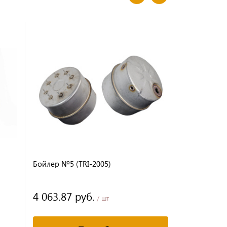
Бойлер №5 (TRI-2005)
Hashima HP
Лента верхн
мм
4 063.87 руб.
24 666.5
/ шт