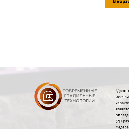
Подробнее
В корз
*Данны
исключ
характе
являет
опреде
(2) Гр
Федера