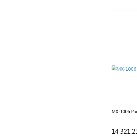
by
BW-03 Шайба
MX-1006 Ра
14 321.2
Подробнее