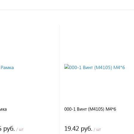
мка
000-1 Винт (М4105) М4*6
5 руб.
19.42 руб.
/ шт
/ шт