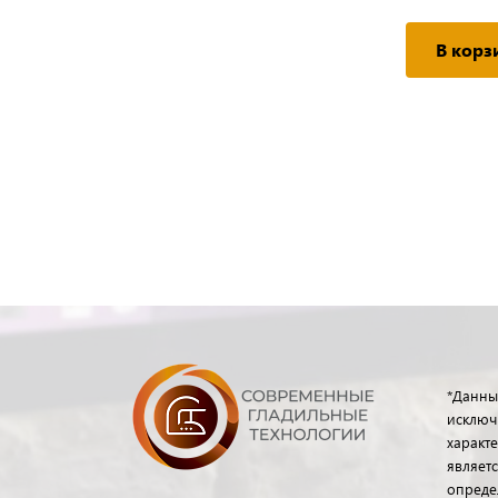
В корз
*Данны
исключ
характе
являет
опреде