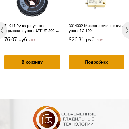
ZJ-015 Ручка регулятор
3014002 Микропереключатель
термостата утюга JATI JT-300L
утюга ЕС-100
(B-2) WEIJIE
76.07 руб.
926.31 руб.
/ шт
/ шт
В корзину
Подробнее