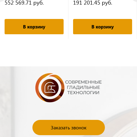
552 569.71 руб.
191 201.45 руб.
дисплеем)
пульт. (60 на 40)
В корзину
В корзину
Заказать звонок