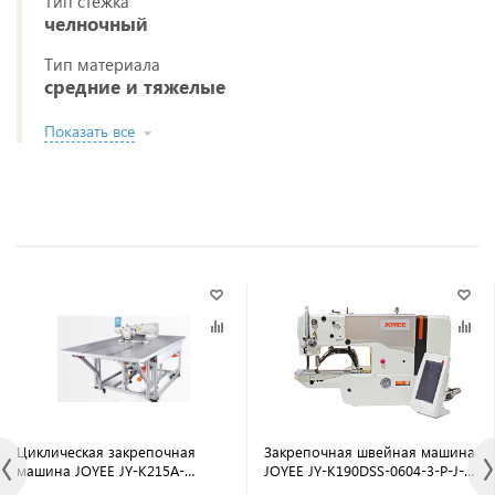
Тип стежка
челночный
Тип материала
средние и тяжелые
Показать все
Циклическая закрепочная
Закрепочная швейная машина
машина JOYEE JY-K215A-
JOYEE JY-K190DSS-0604-3-P-J-
2213HF1-C (комплект) (с ЖК
TP-04-V3/V4 (комплект) с ЖК